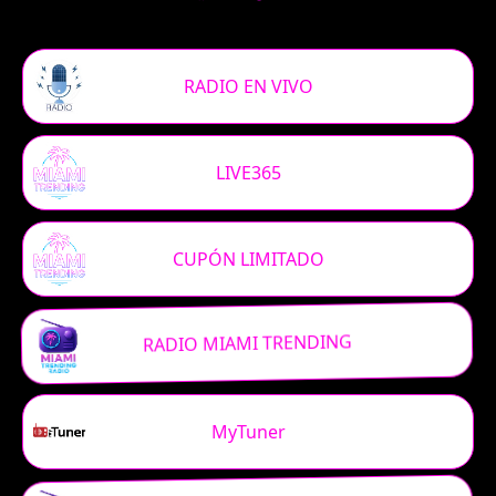
RADIO EN VIVO
LIVE365
CUPÓN LIMITADO
RADIO MIAMI TRENDING
MyTuner